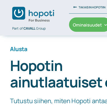
Skip
TAKAISIN HOPOTIIN
to
content
Ominaisuudet
Part of
CAVALL
Group
Alusta
Hopotin
ainutlaatuiset
Tutustu siihen, miten Hopoti antaa 