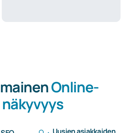
omainen
Online-
näkyvyys
Uusien asiakkaiden
 SEO