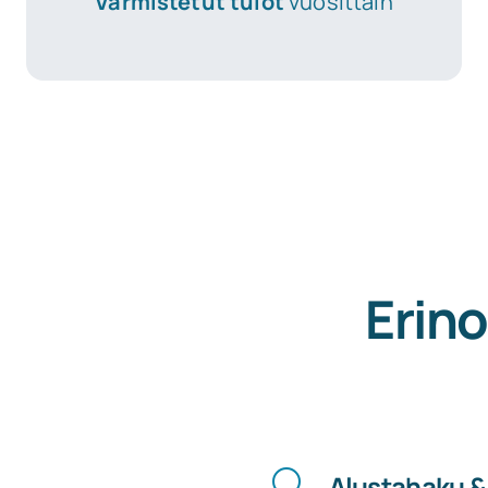
Varmistetut tulot
vuosittain
Erin
Alustahaku &