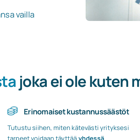
nsa vailla
sta
joka ei ole kuten
Erinomaiset kustannussäästöt
Tutustu siihen, miten kätevästi yrityksesi
tarpeet voidaan täyttää
yhdessä