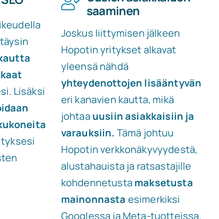
saaminen
ikeudella
Joskus liittymisen jälkeen
 täysin
Hopotin yritykset alkavat
 kautta
yleensä nähdä
kkaat
yhteydenottojen lisääntyvän
si. Lisäksi
eri kanavien kautta, mikä
oidaan
johtaa
uusiin asiakkaisiin ja
kukoneita
varauksiin.
Tämä johtuu
ityksesi
Hopotin verkkonäkyvyydestä,
sten
alustahauista ja ratsastajille
kohdennetusta
maksetusta
mainonnasta
esimerkiksi
Googlessa ja Meta-tuotteissa.