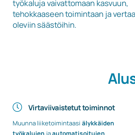
työkaluja vaivattomaan kasvuun,
tehokkaaseen toimintaan ja vertaa
oleviin säästöihin.
Alu
Virtaviivaistetut toiminnot
Muunna liiketoimintaasi
älykkäiden
työkalujen
ja
automatisoitujen