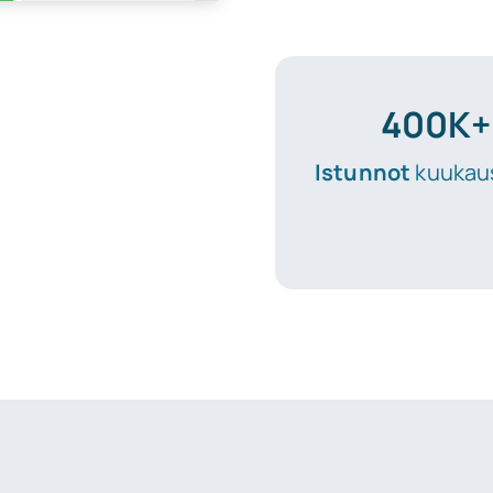
400K+
Istunnot
kuukaus