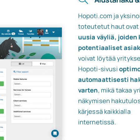
Hopoti.com ja yksino
toteutetut haut ovat
uusia väyliä, joiden
potentiaaliset asia
voivat löytää yritykse
Hopoti-sivusi
optim
automaattisesti ha
varten
, mikä takaa yr
näkymisen hakutulo
kärjessä kaikkialla
internetissä.