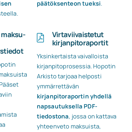
isen
päätöksenteon tueksi
.
teella.
t maksu-
Virtaviivaistetut
kirjanpitoraportit
stiedot
Yksinkertaista vaivalloista
opotin
kirjanpitoprosessia. Hopotin
 maksuista
Arkisto tarjoaa helposti
 Pääset
ymmärrettävän
aviin
kirjanpitoraportin yhdellä
napsautuksella PDF-
tamista
tiedostona
, jossa on kattava
aa
yhteenveto maksuista,