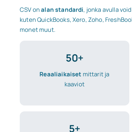
CSV on
alan standardi
, jonka avulla vo
kuten QuickBooks, Xero, Zoho, FreshBook
monet muut.
50+
Reaaliaikaiset
mittarit ja
kaaviot
5+