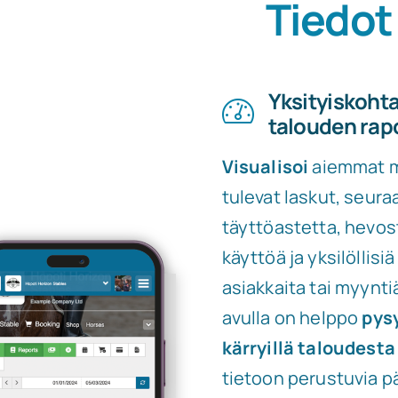
Tiedot
Yksityiskohta
talouden rapo
Visualisoi
aiemmat m
tulevat laskut, seura
täyttöastetta, hevo
käyttöä ja yksilöllisiä
asiakkaita tai myynti
avulla on helppo
pys
kärryillä taloudesta
tietoon perustuvia p