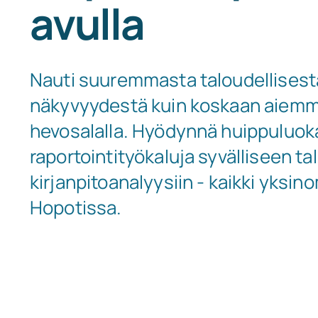
avulla
Nauti suuremmasta taloudellisest
näkyvyydestä kuin koskaan aiemm
hevosalalla. Hyödynnä huippuluok
raportointityökaluja syvälliseen ta
kirjanpitoanalyysiin - kaikki yksi
Hopotissa.