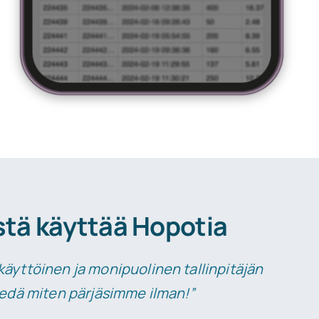
stä käyttää Hopotia
äyttöinen ja monipuolinen tallinpitäjän
iedä miten pärjäsimme ilman!”