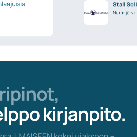
laajuisia
Stall So
Nurmijärvi
ripinot
,
lppo kirjanpito.
issa ILMAISEEN kokeilujaksoon –