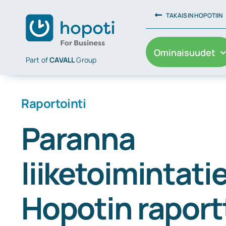
Skip
TAKAISIN HOPOTIIN
to
content
Ominaisuudet
Part of
CAVALL
Group
Raportointi
Paranna
liiketoimintati
Hopotin raport