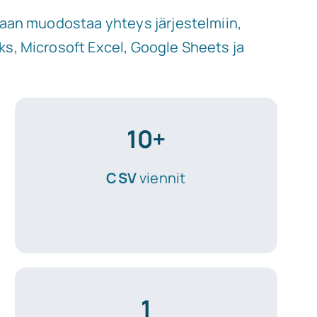
idaan muodostaa yhteys järjestelmiin,
s, Microsoft Excel, Google Sheets ja
10+
CSV
viennit
1