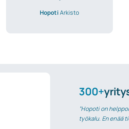
Hopoti
Arkisto
300+
yrity
”Hopoti on helppok
työkalu. En enää t