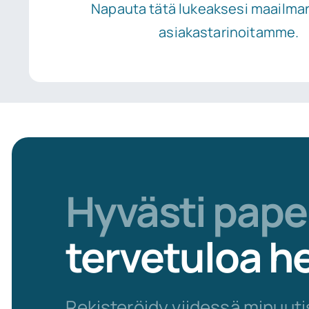
Napauta tätä lukeaksesi maailman
asiakastarinoitamme.
Hyvästi pape
tervetuloa he
Rekisteröidy viidessä minuut