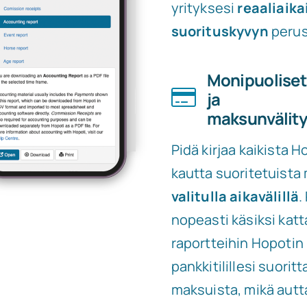
yrityksesi
reaaliaika
suorituskyvyn
perus
Monipuolise
ja
maksunvälity
Pidä kirjaa kaikista H
kautta suoritetuista
valitulla aikavälillä
.
nopeasti käsiksi katt
raportteihin Hopotin
pankkitilillesi suorit
maksuista, mikä autt