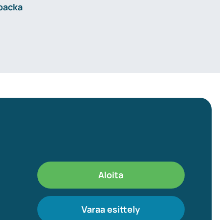
lbacka
Aloita
Varaa esittely