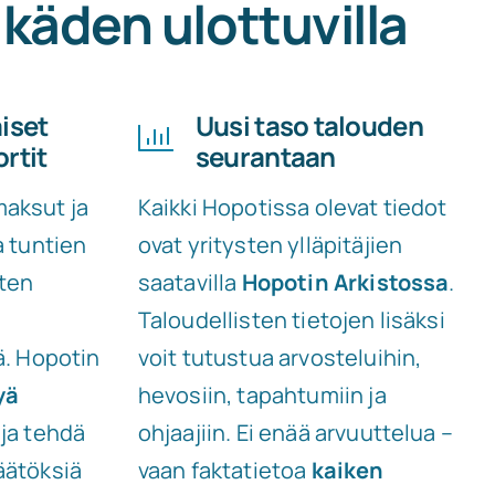
käden ulottuvilla
iset
Uusi taso talouden
rtit
seurantaan
aksut ja
Kaikki Hopotissa olevat tiedot
a tuntien
ovat yritysten ylläpitäjien
sten
saatavilla
Hopotin Arkistossa
.
Taloudellisten tietojen lisäksi
ä. Hopotin
voit tutustua arvosteluihin,
yä
hevosiin, tapahtumiin ja
ja tehdä
ohjaajiin. Ei enää arvuuttelua –
äätöksiä
vaan faktatietoa
kaiken