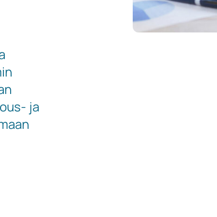
a
in
an
lous- ja
nomaan